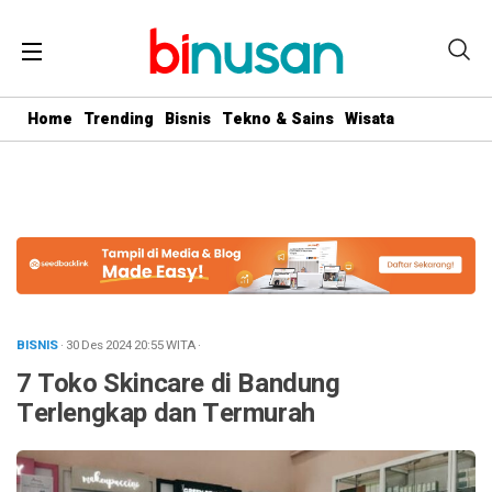
.logged-in header{ top: 0 !important; } .menu-utama { text-align:
center} #geserkiri, #geserkanan { display: none } .totalpembaca {
display: none }
Home
Trending
Bisnis
Tekno & Sains
Wisata
BISNIS
· 30 Des 2024
20:55
WITA
·
7 Toko Skincare di Bandung
Terlengkap dan Termurah