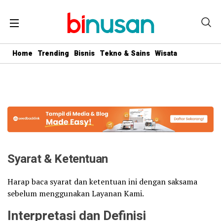
.logged-in header{ top: 0 !important; } .menu-utama { text-align:
center} #geserkiri, #geserkanan { display: none } .totalpembaca {
display: none }
Home
Trending
Bisnis
Tekno & Sains
Wisata
Syarat & Ketentuan
Harap baca syarat dan ketentuan ini dengan saksama
sebelum menggunakan Layanan Kami.
Interpretasi dan Definisi