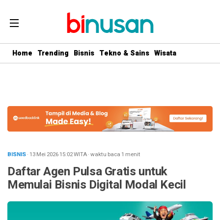
.logged-in header{ top: 0 !important; } .menu-utama { text-align:
center} #geserkiri, #geserkanan { display: none } .totalpembaca {
display: none }
Home
Trending
Bisnis
Tekno & Sains
Wisata
BISNIS
· 13 Mei 2026
15:02
WITA
·
waktu baca 1 menit
Daftar Agen Pulsa Gratis untuk
Memulai Bisnis Digital Modal Kecil