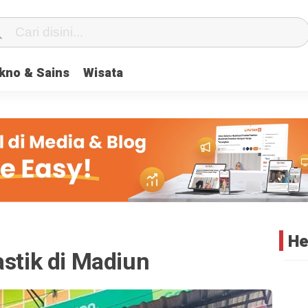
center} #geserkiri, #geserkanan { display: none } .totalpembaca { d
kno & Sains
Wisata
He
astik di Madiun