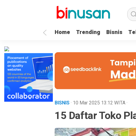
.logged-in header{ top: 0 !important; } .menu-utama { text-align: 
Home
Trending
Bisnis
Te
BISNIS
· 10 Mar 2025
13:12
WITA
·
15 Daftar Toko Pl