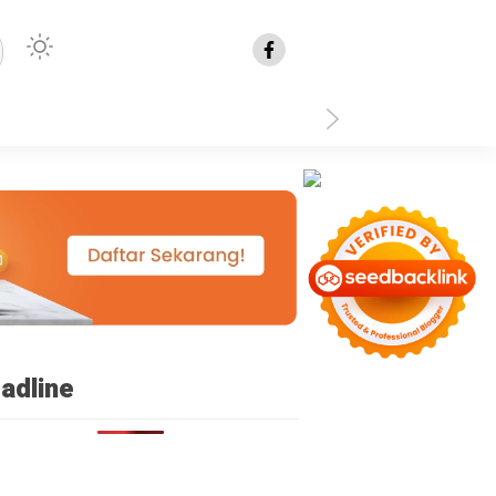
isplay: none }
adline