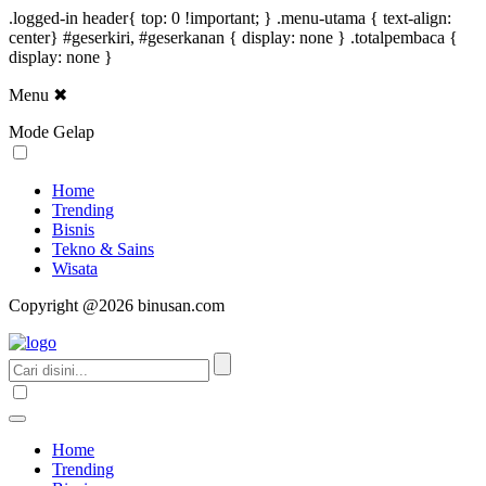
.logged-in header{ top: 0 !important; } .menu-utama { text-align:
center} #geserkiri, #geserkanan { display: none } .totalpembaca {
display: none }
Menu
✖
Mode Gelap
Home
Trending
Bisnis
Tekno & Sains
Wisata
Copyright @2026 binusan.com
Home
Trending