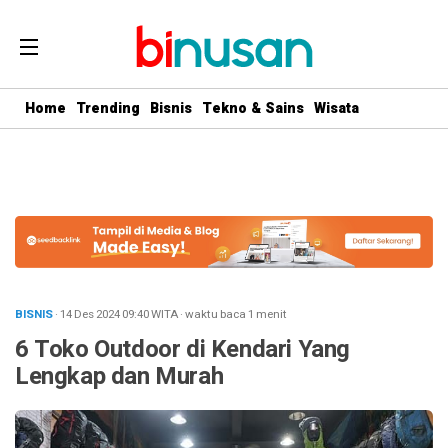
.logged-in header{ top: 0 !important; } .menu-utama { text-align:
center} #geserkiri, #geserkanan { display: none } .totalpembaca {
display: none }
Home
Trending
Bisnis
Tekno & Sains
Wisata
BISNIS
· 14 Des 2024
09:40
WITA
·
waktu baca 1 menit
6 Toko Outdoor di Kendari Yang
Lengkap dan Murah