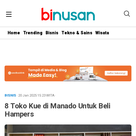
.logged-in header{ top: 0 !important; } .menu-utama { text-align:
center} #geserkiri, #geserkanan { display: none } .totalpembaca {
display: none }
Home
Trending
Bisnis
Tekno & Sains
Wisata
BISNIS
· 20 Jan 2025
15:23
WITA
·
8 Toko Kue di Manado Untuk Beli
Hampers