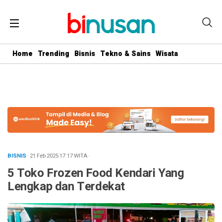
.logged-in header{ top: 0 !important; } .menu-utama { text-align:
center} #geserkiri, #geserkanan { display: none } .totalpembaca {
display: none }
Home
Trending
Bisnis
Tekno & Sains
Wisata
BISNIS
· 21 Feb 2025
17:17
WITA
·
5 Toko Frozen Food Kendari Yang
Lengkap dan Terdekat