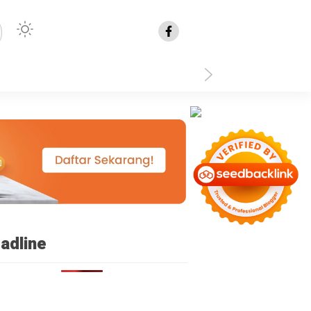
isplay: none }
adline