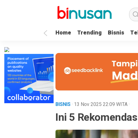
.logged-in header{ top: 0 !important; } .menu-utama { text-align: 
Home
Trending
Bisnis
Te
BISNIS
· 13 Nov 2025
22:09
WITA
·
Ini 5 Rekomendasi