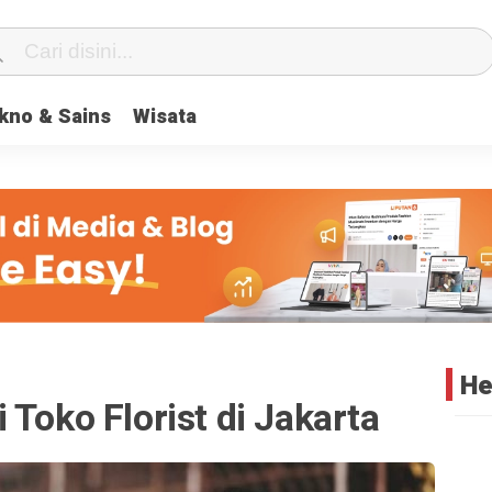
center} #geserkiri, #geserkanan { display: none } .totalpembaca { d
kno & Sains
Wisata
He
 Toko Florist di Jakarta