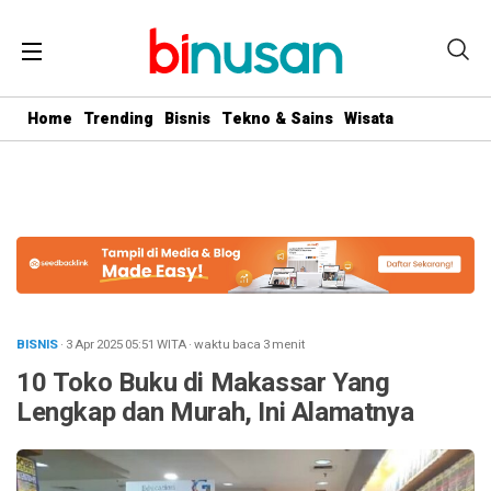
.logged-in header{ top: 0 !important; } .menu-utama { text-align:
center} #geserkiri, #geserkanan { display: none } .totalpembaca {
display: none }
Home
Trending
Bisnis
Tekno & Sains
Wisata
BISNIS
· 3 Apr 2025
05:51
WITA
·
waktu baca 3 menit
10 Toko Buku di Makassar Yang
Lengkap dan Murah, Ini Alamatnya