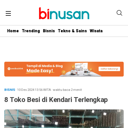
.logged-in header{ top: 0 !important; } .menu-utama { text-align:
center} #geserkiri, #geserkanan { display: none } .totalpembaca {
display: none }
Home
Trending
Bisnis
Tekno & Sains
Wisata
BISNIS
· 10 Des 2024
13:56
WITA
·
waktu baca 2 menit
8 Toko Besi di Kendari Terlengkap