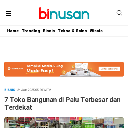
.logged-in header{ top: 0 !important; } .menu-utama { text-align:
center} #geserkiri, #geserkanan { display: none } .totalpembaca {
display: none }
Home
Trending
Bisnis
Tekno & Sains
Wisata
BISNIS
· 24 Jan 2025
05:26
WITA
·
7 Toko Bangunan di Palu Terbesar dan
Terdekat