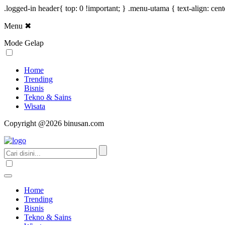
.logged-in header{ top: 0 !important; } .menu-utama { text-align: cen
Menu
✖
Mode Gelap
Home
Trending
Bisnis
Tekno & Sains
Wisata
Copyright @2026 binusan.com
Home
Trending
Bisnis
Tekno & Sains