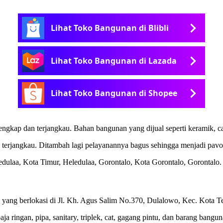
Lihat Toko Bangunan di Blibli
Lihat Toko Bangunan di Lazada
Lihat Toko Bangunan di Shopee
gkap dan terjangkau. Bahan bangunan yang dijual seperti keramik, cat, 
 terjangkau. Ditambah lagi pelayanannya bagus sehingga menjadi pavo
edulaa, Kota Timur, Heledulaa, Gorontalo, Kota Gorontalo, Gorontalo
ang berlokasi di Jl. Kh. Agus Salim No.370, Dulalowo, Kec. Kota T
a ringan, pipa, sanitary, triplek, cat, gagang pintu, dan barang bangun