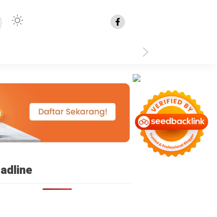
isplay: none }
adline