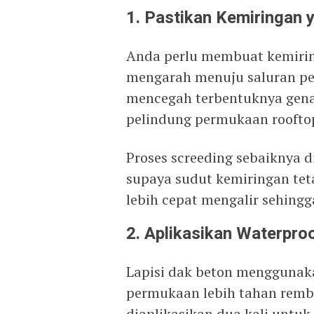
1. Pastikan Kemiringan 
Anda perlu membuat kemiring
mengarah menuju saluran p
mencegah terbentuknya gena
pelindung permukaan roofto
Proses screeding sebaiknya d
supaya sudut kemiringan teta
lebih cepat mengalir sehingga
2. Aplikasikan Waterpro
Lapisi dak beton menggunaka
permukaan lebih tahan rembe
diaplikasikan dua kali unt