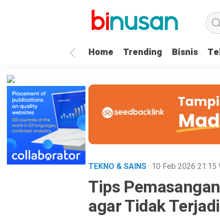
.logged-in header{ top: 0 !important; } .menu-utama { text-align: 
Home
Trending
Bisnis
Te
TEKNO & SAINS
· 10 Feb 2026
21:15
Tips Pemasangan 
agar Tidak Terjad