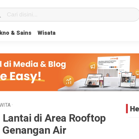
center} #geserkiri, #geserkanan { display: none } .totalpembaca { d
kno & Sains
Wisata
WITA
·
He
Lantai di Area Rooftop
i Genangan Air