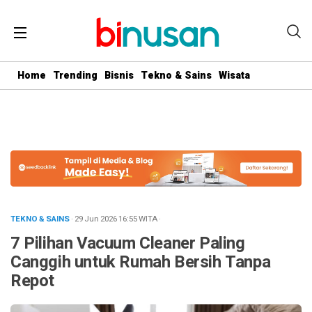
.logged-in header{ top: 0 !important; } .menu-utama { text-align:
center} #geserkiri, #geserkanan { display: none } .totalpembaca {
display: none }
Home
Trending
Bisnis
Tekno & Sains
Wisata
TEKNO & SAINS
· 29 Jun 2026
16:55
WITA
·
7 Pilihan Vacuum Cleaner Paling
Canggih untuk Rumah Bersih Tanpa
Repot