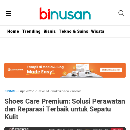
.logged-in header{ top: 0 !important; } .menu-utama { text-align:
center} #geserkiri, #geserkanan { display: none } .totalpembaca {
display: none }
Home
Trending
Bisnis
Tekno & Sains
Wisata
BISNIS
· 6 Apr 2025
17:53
WITA
·
waktu baca 2 menit
Shoes Care Premium: Solusi Perawatan
dan Reparasi Terbaik untuk Sepatu
Kulit