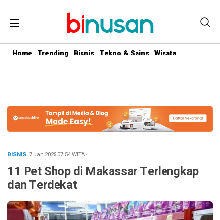
.logged-in header{ top: 0 !important; } .menu-utama { text-align:
center} #geserkiri, #geserkanan { display: none } .totalpembaca {
display: none }
Home
Trending
Bisnis
Tekno & Sains
Wisata
BISNIS
· 7 Jan 2025
07:54
WITA
·
11 Pet Shop di Makassar Terlengkap
dan Terdekat