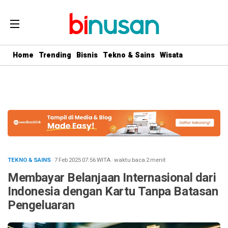
.logged-in header{ top: 0 !important; } .menu-utama { text-align:
center} #geserkiri, #geserkanan { display: none } .totalpembaca {
display: none }
Home
Trending
Bisnis
Tekno & Sains
Wisata
TEKNO & SAINS
· 7 Feb 2025
07:56
WITA
·
waktu baca 2 menit
Membayar Belanjaan Internasional dari
Indonesia dengan Kartu Tanpa Batasan
Pengeluaran