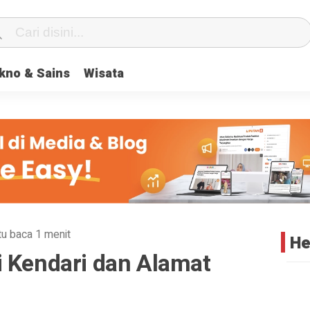
center} #geserkiri, #geserkanan { display: none } .totalpembaca { d
kno & Sains
Wisata
u baca 1 menit
He
i Kendari dan Alamat