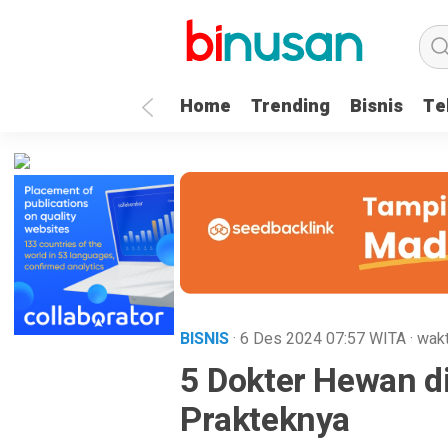
.logged-in header{ top: 0 !important; } .menu-utama { text-align: 
Home
Trending
Bisnis
Te
BISNIS
· 6 Des 2024
07:57
WITA
·
wakt
5 Dokter Hewan d
Prakteknya