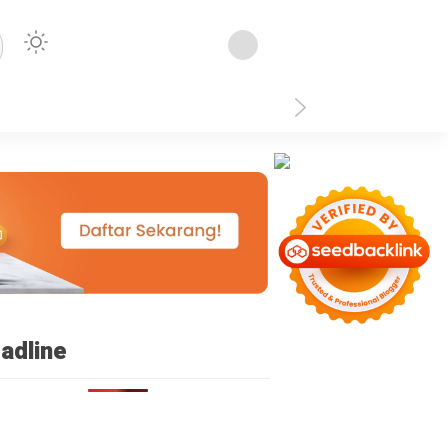
isplay: none }
adline