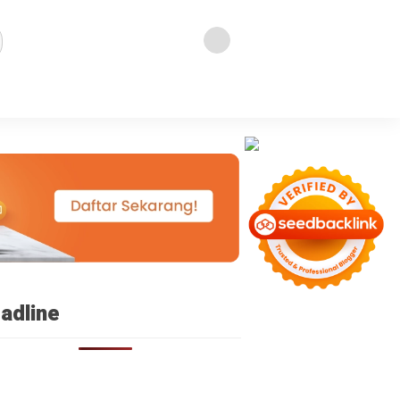
isplay: none }
adline