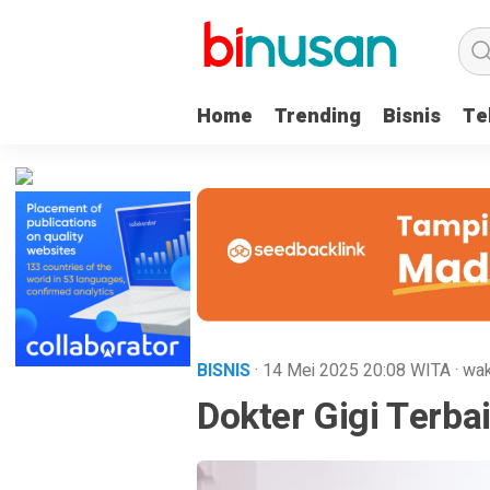
.logged-in header{ top: 0 !important; } .menu-utama { text-align: 
Home
Trending
Bisnis
Te
BISNIS
· 14 Mei 2025
20:08
WITA
·
wak
Dokter Gigi Terbai