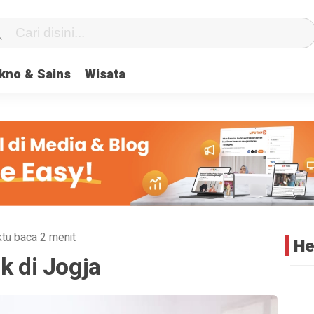
center} #geserkiri, #geserkanan { display: none } .totalpembaca { d
kno & Sains
Wisata
tu baca 2 menit
He
k di Jogja