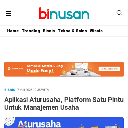
.logged-in header{ top: 0 !important; } .menu-utama { text-align:
center} #geserkiri, #geserkanan { display: none } .totalpembaca {
display: none }
Home
Trending
Bisnis
Tekno & Sains
Wisata
BISNIS
· 7 Mei 2025
19:35
WITA
·
Aplikasi Aturusaha, Platform Satu Pintu
Untuk Manajemen Usaha