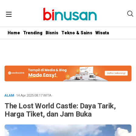
.logged-in header{ top: 0 !important; } .menu-utama { text-align:
center} #geserkiri, #geserkanan { display: none } .totalpembaca {
display: none }
Home
Trending
Bisnis
Tekno & Sains
Wisata
ALAM
· 14 Apr 2025
08:17
WITA
·
The Lost World Castle: Daya Tarik,
Harga Tiket, dan Jam Buka