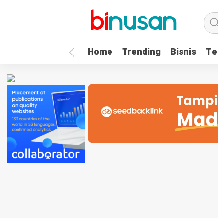
.logged-in header{ top: 0 !important; } .menu-utama { text-align: 
Home
Trending
Bisnis
Te