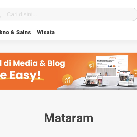
center} #geserkiri, #geserkanan { display: none } .totalpembaca { d
kno & Sains
Wisata
Mataram