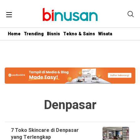
.logged-in header{ top: 0 !important; } .menu-utama { text-align:
center} #geserkiri, #geserkanan { display: none } .totalpembaca {
display: none }
Home
Trending
Bisnis
Tekno & Sains
Wisata
Denpasar
7 Toko Skincare di Denpasar
yang Terlengkap