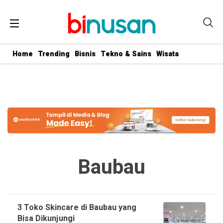
.logged-in header{ top: 0 !important; } .menu-utama { text-align:
center} #geserkiri, #geserkanan { display: none } .totalpembaca {
display: none }
Home
Trending
Bisnis
Tekno & Sains
Wisata
Baubau
3 Toko Skincare di Baubau yang
Bisa Dikunjungi