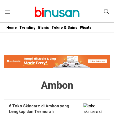
.logged-in header{ top: 0 !important; } .menu-utama { text-align:
center} #geserkiri, #geserkanan { display: none } .totalpembaca {
display: none }
Home
Trending
Bisnis
Tekno & Sains
Wisata
Ambon
6 Toko Skincare di Ambon yang
Lengkap dan Termurah