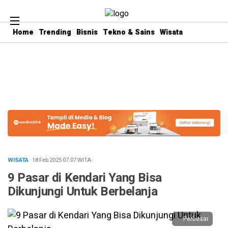
.logged-in header{ top: 0 !important; } .menu-utama { text-align:
center} #geserkiri, #geserkanan { display: none } .totalpembaca {
display: none }
Home
Trending
Bisnis
Tekno & Sains
Wisata
WISATA
· 18 Feb 2025
07:07
WITA
·
9 Pasar di Kendari Yang Bisa
Dikunjungi Untuk Berbelanja
Perbesar