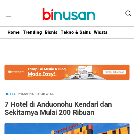
.logged-in header{ top: 0 !important; } .menu-utama { text-align:
center} #geserkiri, #geserkanan { display: none } .totalpembaca {
display: none }
Home
Trending
Bisnis
Tekno & Sains
Wisata
HOTEL
· 28 Mar 2025
05:48
WITA
·
7 Hotel di Anduonohu Kendari dan
Sekitarnya Mulai 200 Ribuan